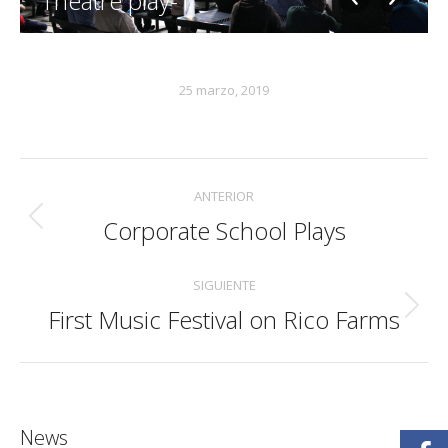
Theatre play-1
25 marzo, 2019
Navegación
ANTERIOR
entre
Corporate School Plays
Álbum
álbumes
anterior:
SIGUIENTE
First Music Festival on Rico Farms
Álbum
siguiente:
News