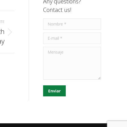
Any questions?
Contact us!
NTE
Nombre *
th
E-mail *
ay
Mensaje
Enviar