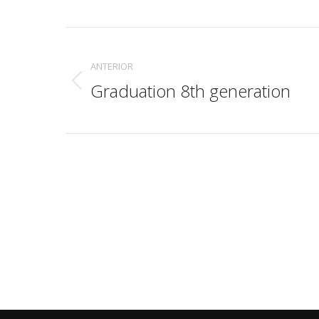
Navegación
entre
ANTERIOR
Graduation 8th generation
Álbum
álbumes
anterior: