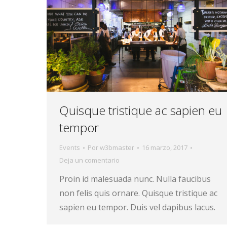
Quisque tristique ac sapien eu
tempor
Events
Por
w3bmaster
16 marzo, 2017
Deja un comentario
Proin id malesuada nunc. Nulla faucibus
non felis quis ornare. Quisque tristique ac
sapien eu tempor. Duis vel dapibus lacus.