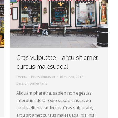
Cras vulputate – arcu sit amet
cursus malesuada!
Events
Por
w3bmaster
16 marzo, 2017
Deja un comentario
Aliquam pharetra, sapien non egestas
interdum, dolor odio suscipit risus, eu
iaculis elit nisi ac lectus. Cras vulputate,
arcu sit amet cursus malesuada, nisi nisl